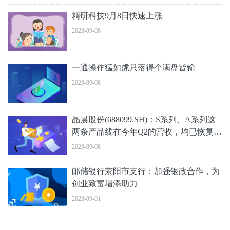
精研科技9月8日快速上涨
2023-09-08
一通操作猛如虎只落得个满盘皆输
2023-09-08
晶晨股份(688099.SH)：S系列、A系列这
两条产品线在今年Q2的营收，均已恢复到
2022年第二季度的6~7成水平
2023-09-08
邮储银行荥阳市支行：加强银政合作，为
创业致富增添助力
2023-09-01