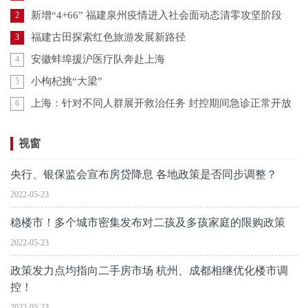
新增“4+66” 福建泉州疫情进入社会面动态清零攻坚阶段
2
福建古田探索红色旅游发展新路径
3
安徽蚌埠援沪医疗队奔赴上海
4
小枸杞挑“大梁”
5
上海：针对不同人群展开救治任务 封控期间急诊正常开放
6
视窗
央行、银保监会宣布房贷降息 各地政策是否同步调整？
2022-05-23
稳楼市！多个城市密集发布对二孩及多孩家庭的限购政策
2022-05-23
政策发力点均指向二手房市场 杭州、成都相继优化楼市调
控！
2022-05-23