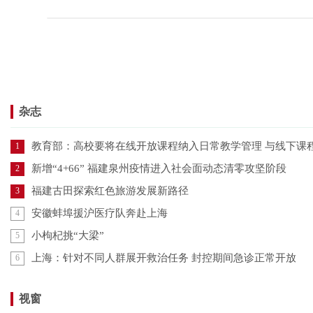
杂志
教育部：高校要将在线开放课程纳入日常教学管理 与线下课
1
新增“4+66” 福建泉州疫情进入社会面动态清零攻坚阶段
2
福建古田探索红色旅游发展新路径
3
安徽蚌埠援沪医疗队奔赴上海
4
小枸杞挑“大梁”
5
上海：针对不同人群展开救治任务 封控期间急诊正常开放
6
视窗