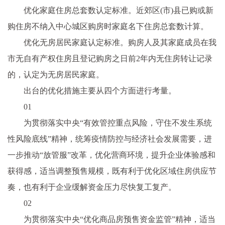
优化家庭住房总套数认定标准。
近
郊区(市)县已购或新
购住房不纳入中心城区购房时家庭名下住房总套数计算。
优化无房居民家庭认定标准。购房人及其家庭成员在我
市无自有产权住房且登记购房之日前2年内无住房转让记录
的，认定为无房居民家庭。
出台的优化措施主要从四个方面进行考量。
01
为
贯彻
落实
中央
“有效管控重点风险，守住不发生系统
性
风险底线”
精神
，统筹
疫情
防控与经济社会发展需要，进
一步推动“放管服”改革，优化营商环境，提升企业体验感和
获得感，适当调整预售规模，既有利于优化区域住房供应节
奏，也有利于企业缓解资金压力尽快复工复产。
02
为
贯彻
落实
中央
“优化商品房预售资金监管”
精神
，适当