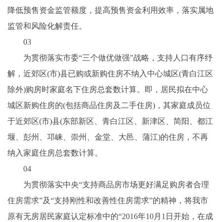
降低预售资金监管额度，提高预售资金利用效率，
落实
属地
监管和风险化解责任。
03
为
贯彻
落实
市委“三个做优做强”战略，支持人口有序纾
解，
近
郊区(市)县已购或新购住房不纳入中心城区(青白江区
除外)购房时家庭名下住房总套数计算。即，居民拟在中心
城区新购住房的(包括商品住房及二手住房)，其家庭成员位
于
近
郊区(市)县(东部新区、青白江区、新津区、简阳、都江
堰、彭州、邛崃、崇州、金堂、大邑、蒲江)的住房，不再
纳入家庭住房总套数计算。
04
为
贯彻
落实
中央
“支持商品房市场更好满足购房者合理
住房需求”及“支持刚
性
和改善
性
住房需求”的
精神
，将我市
原有无房居民家庭认定标准中的“2016年10月1日开始，在成