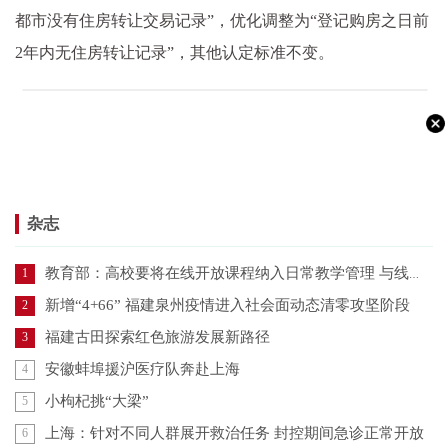
都市没有住房转让交易记录”，优化调整为“登记购房之日前
2年内无住房转让记录”，其他认定标准不变。
杂志
教育部：高校要将在线开放课程纳入日常教学管理 与线下课程同管理同要求
1
新增“4+66” 福建泉州疫情进入社会面动态清零攻坚阶段
2
福建古田探索红色旅游发展新路径
3
安徽蚌埠援沪医疗队奔赴上海
4
小枸杞挑“大梁”
5
上海：针对不同人群展开救治任务 封控期间急诊正常开放
6