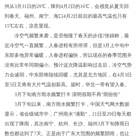
州从3月31日的29℃，降到4月2日的16℃，会感觉从夏天回
到春天。福州、南宁、海口4月2日前后的最高气温也只有
15℃左右，凉意显现。
冷空气频繁来袭，是否拖慢了春天的步伐?张娟称，最
近冷空气一直频繁，入春进程有所停滞，但是3月上中旬中
东部多地异常偏暖，入春进程偏快，所以现在的春季范围并
没有比常年同期偏小。预计这次降温影响过去后，冷空气势
力会减弱，中东部将陆续回暖，尤其是北方地区，在4月3日
至5日又将有大片气温创新高。届时，华北一带有望入春。
3月下旬南方雨水频繁打卡 清明假期不再“雨纷纷”
3月下旬以来，南方雨水频繁打卡，中国天气网大数据
显示，省会级城市中，广州雨水“满勤”，21日至29日每天都
出现了降雨，其次南宁、杭州、长沙、福州3月下旬降雨日
数也都达到了7天。正是由于广东大范围的频繁阴雨，也让