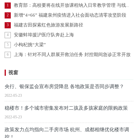
教育部：高校要将在线开放课程纳入日常教学管理 与线下课程同管理同要求
1
新增“4+66” 福建泉州疫情进入社会面动态清零攻坚阶段
2
福建古田探索红色旅游发展新路径
3
安徽蚌埠援沪医疗队奔赴上海
4
小枸杞挑“大梁”
5
上海：针对不同人群展开救治任务 封控期间急诊正常开放
6
视窗
央行、银保监会宣布房贷降息 各地政策是否同步调整？
2022-05-23
稳楼市！多个城市密集发布对二孩及多孩家庭的限购政策
2022-05-23
政策发力点均指向二手房市场 杭州、成都相继优化楼市调
控！