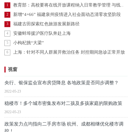
教育部：高校要将在线开放课程纳入日常教学管理 与线下课程同管理同要求
1
新增“4+66” 福建泉州疫情进入社会面动态清零攻坚阶段
2
福建古田探索红色旅游发展新路径
3
安徽蚌埠援沪医疗队奔赴上海
4
小枸杞挑“大梁”
5
上海：针对不同人群展开救治任务 封控期间急诊正常开放
6
视窗
央行、银保监会宣布房贷降息 各地政策是否同步调整？
2022-05-23
稳楼市！多个城市密集发布对二孩及多孩家庭的限购政策
2022-05-23
政策发力点均指向二手房市场 杭州、成都相继优化楼市调
控！