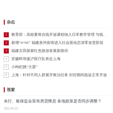
杂志
教育部：高校要将在线开放课程纳入日常教学管理 与线下课程同管理同要求
1
新增“4+66” 福建泉州疫情进入社会面动态清零攻坚阶段
2
福建古田探索红色旅游发展新路径
3
安徽蚌埠援沪医疗队奔赴上海
4
小枸杞挑“大梁”
5
上海：针对不同人群展开救治任务 封控期间急诊正常开放
6
视窗
央行、银保监会宣布房贷降息 各地政策是否同步调整？
2022-05-23